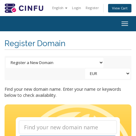
English
Login
Register
View Cart
Togg
navig
Register Domain
Find your new domain name. Enter your name or keywords
below to check availability.