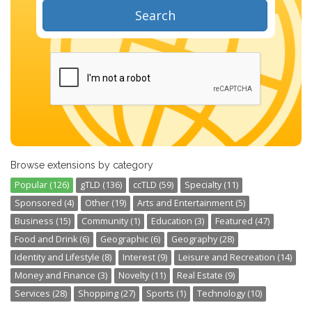
Search
Browse extensions by category
Popular (126)
gTLD (136)
ccTLD (59)
Specialty (11)
Sponsored (4)
Other (19)
Arts and Entertainment (5)
Business (15)
Community (1)
Education (3)
Featured (47)
Food and Drink (6)
Geographic (6)
Geography (28)
Identity and Lifestyle (8)
Interest (9)
Leisure and Recreation (14)
Money and Finance (3)
Novelty (11)
Real Estate (9)
Services (28)
Shopping (27)
Sports (1)
Technology (10)