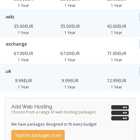
1 Year
1 Year
1 Year
.wiki
35.00EUR
35.00EUR
42.00EUR
1 Year
1 Year
1 Year
.exchange
67.00EUR
67.00EUR
71.00EUR
1 Year
1 Year
1 Year
.uk
9.99EUR
9.99EUR
12.99EUR
1 Year
1 Year
1 Year
Add Web Hosting
Choose from a range of web hosting packages
We have packages designed to fit every budget
Explore packages now