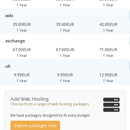
1 Year
1 Year
1 Year
.wiki
35.00EUR
35.00EUR
42.00EUR
1 Year
1 Year
1 Year
.exchange
67.00EUR
67.00EUR
71.00EUR
1 Year
1 Year
1 Year
.uk
9.99EUR
9.99EUR
12.99EUR
1 Year
1 Year
1 Year
Add Web Hosting
Choose from a range of web hosting packages
We have packages designed to fit every budget
Explore packages now