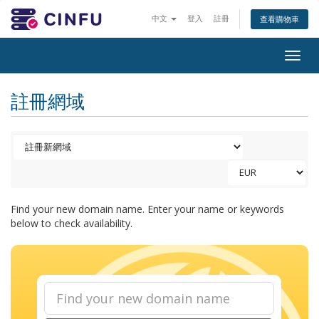
中文
登入
註冊
查看購物車
Togg
navig
註冊網域
Find your new domain name. Enter your name or keywords
below to check availability.