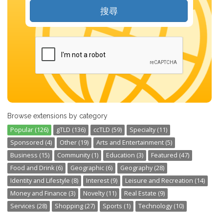
搜尋
Browse extensions by category
Popular (126)
gTLD (136)
ccTLD (59)
Specialty (11)
Sponsored (4)
Other (19)
Arts and Entertainment (5)
Business (15)
Community (1)
Education (3)
Featured (47)
Food and Drink (6)
Geographic (6)
Geography (28)
Identity and Lifestyle (8)
Interest (9)
Leisure and Recreation (14)
Money and Finance (3)
Novelty (11)
Real Estate (9)
Services (28)
Shopping (27)
Sports (1)
Technology (10)